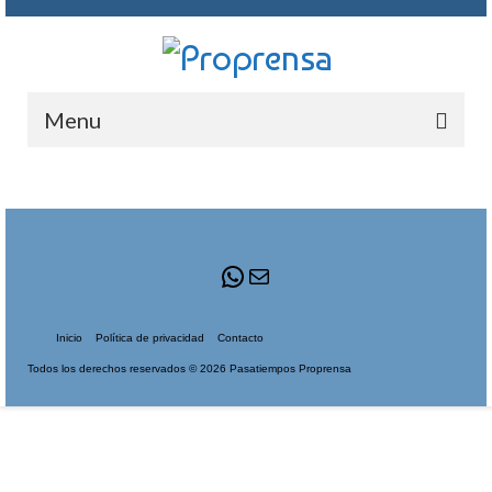
Menu
INICIO
QUIENE SOMOS
WhatsApp
Correo
FOTOGRAMAS
PASATIEMPOS
Inicio
Política de privacidad
Contacto
CONTACTO
Todos los derechos reservados © 2026 Pasatiempos Proprensa