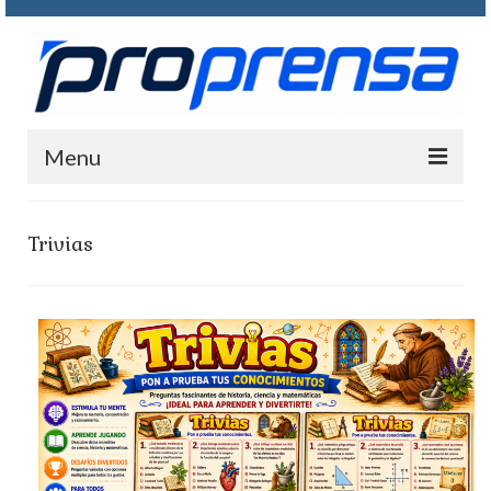
Menu
INICIO
Trivias
QUIENE SOMOS
FOTOGRAMAS
PASATIEMPOS
CONTACTO